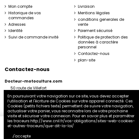
Mon compte
Livraison
Historique de vos
Mentions légales
commandes
conditions generales de
Adresses
vente
Identité
Paiement sécurisé
Suivi de commande invité
Politique de protection des
données à caractère
personnel
Contactez-nous
plan-site
Contactez-nous
Docteur-motoculture.com
50 route de Villefort
48800 Pied-de-Borne
En poursuivant votre navigation sur ce site, vous devez accepter
France
l’utilisation et l'écriture de Cookies sur votre appareil connecté. Ces
06 35 41 62 07
Cookies (petits fichiers texte) permettent de suivre votre navigation,
actualiser votre panier, vous reconnaitre lors de votre prochaine
docteurmotoculture2@gmail.com
visite et sécuriser votre connexion. Pour en savoir plus et paramétrer
les traceurs:
http://www.cnil.fr/vos-obligations/sites-web-cookies-
et-autres-traceurs/que-dit-la-loi/
Ajouter au panier
J'accepte