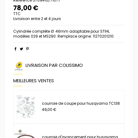
Référence
5709410/71077
78,00 €
TTC
Livraison entre 2 et 4 jours
Cylindrée complète Ø: 46mm adaptable pour STIHL
modèles 029 et MS290. Remplace origine: 11270201210
LIVRAISON PAR COLISSIMO
MEILLEURES VENTES
courroie de coupe pour husqvarna TC138
49,00 €
courroie d'avancement pour husqvarna...