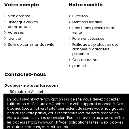
Votre compte
Notre société
Mon compte
Livraison
Historique de vos
Mentions légales
commandes
conditions generales de
Adresses
vente
Identité
Paiement sécurisé
Suivi de commande invité
Politique de protection des
données à caractère
personnel
Contactez-nous
plan-site
Contactez-nous
Docteur-motoculture.com
50 route de Villefort
48800 Pied-de-Borne
En poursuivant votre navigation sur ce site, vous devez accepter
France
l’utilisation et l'écriture de Cookies sur votre appareil connecté. Ces
06 35 41 62 07
Cookies (petits fichiers texte) permettent de suivre votre navigation,
actualiser votre panier, vous reconnaitre lors de votre prochaine
docteurmotoculture2@gmail.com
visite et sécuriser votre connexion. Pour en savoir plus et paramétrer
les traceurs:
http://www.cnil.fr/vos-obligations/sites-web-cookies-
et-autres-traceurs/que-dit-la-loi/
Ajouter au panier