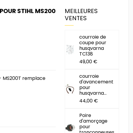
 POUR STIHL MS200
MEILLEURES
VENTES
courroie de
coupe pour
husqvarna
TC138
49,00 €
courroie
00 - MS200T remplace
d'avancement
pour
husqvarna...
44,00 €
Poire
d'amorçage
pour
tronçonneuses...