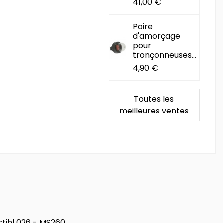
41,00 €
Poire
d'amorçage
pour
tronçonneuses...
4,90 €
Toutes les
meilleures ventes
stihl 026 - MS260