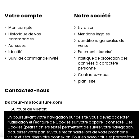
Votre compte
Notre société
Mon compte
Livraison
Historique de vos
Mentions légales
commandes
conditions generales de
Adresses
vente
Identité
Paiement sécurisé
Suivi de commande invité
Politique de protection des
données à caractère
personnel
Contactez-nous
plan-site
Contactez-nous
Docteur-motoculture.com
50 route de Villefort
48800 Pied-de-Borne
En poursuivant votre navigation sur ce site, vous devez accepter
France
l’utilisation et l'écriture de Cookies sur votre appareil connecté. Ces
06 35 41 62 07
Cookies (petits fichiers texte) permettent de suivre votre navigation,
actualiser votre panier, vous reconnaitre lors de votre prochaine
docteurmotoculture2@gmail.com
visite et sécuriser votre connexion. Pour en savoir plus et paramétrer