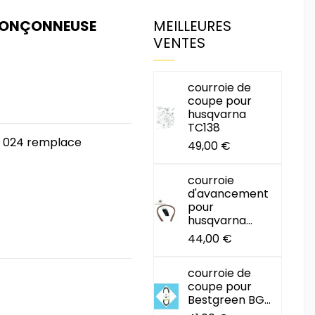
TRONÇONNEUSE
MEILLEURES
VENTES
courroie de
coupe pour
husqvarna
TC138
hl 024 remplace
49,00 €
courroie
d'avancement
pour
husqvarna...
44,00 €
courroie de
coupe pour
Bestgreen BG...