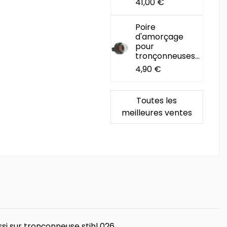
41,00 €
Poire
d'amorçage
pour
tronçonneuses...
4,90 €
Toutes les
meilleures ventes
i sur tronçonneuse stihl 026