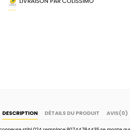
LIVRAISON PAR COLISSIMO
DESCRIPTION
DÉTAILS DU PRODUIT
AVIS
(0)
onçonneuse stihl 024 remplace 90744784435 se monte auss