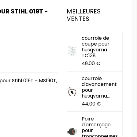
UR STIHL 019T -
MEILLEURES
VENTES
courroie de
coupe pour
husqvarna
TC138
49,00 €
courroie
our Stihl 019T - MS190T,
d'avancement
pour
husqvarna...
44,00 €
Poire
d'amorçage
pour
tronçonneuses...