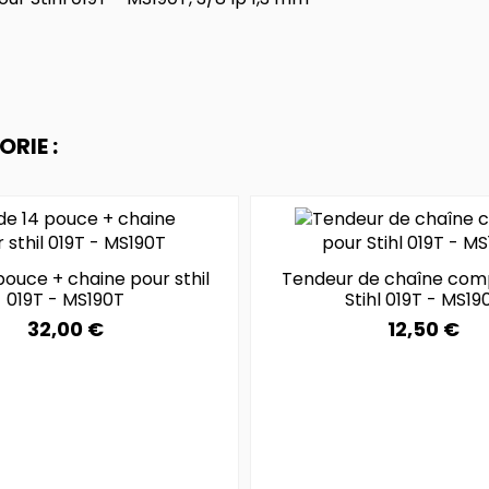
RIE :
pouce + chaine pour sthil
Tendeur de chaîne com
019T - MS190T
Stihl 019T - MS19
32,00 €
12,50 €