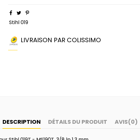
Stihl 019
LIVRAISON PAR COLISSIMO
DESCRIPTION
DÉTAILS DU PRODUIT
AVIS
(0)
r Stihl 019T - MS190T, 3/8 lp 1,3 mm