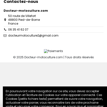
Contactez-nous
Docteur-motoculture.com
50 route de Villefort
48800 Pied-de-Borne
France
06 35 41 62 07
docteurmotoculture2@gmail.com
© 2025 Docteur-motoculture.com | Tous droits réservés
En poursuivant votre navigation sur ce site, vous devez accepter
l’utilisation et l'écriture de Cookies sur votre appareil connecté. Ces
Cookies (petits fichiers texte) permettent de suivre votre navigation,
actualiser votre panier, vous reconnaitre lors de votre prochaine
visite et sécuriser votre connexion. Pour en savoir plus et paramétrer