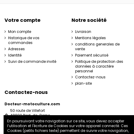
Votre compte
Notre société
Mon compte
Livraison
Historique de vos
Mentions légales
commandes
conditions generales de
Adresses
vente
Identité
Paiement sécurisé
Suivi de commande invité
Politique de protection des
données à caractère
personnel
Contactez-nous
plan-site
Contactez-nous
Docteur-motoculture.com
50 route de Villefort
48800 Pied-de-Borne
France
En poursuivant votre navigation sur ce site, vous devez accepter
l’utilisation et l'écriture de Cookies sur votre appareil connecté. Ces
06 35 41 62 07
Cookies (petits fichiers texte) permettent de suivre votre navigation,