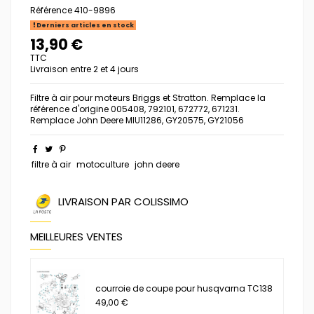
Référence
410-9896
Derniers articles en stock
13,90 €
TTC
Livraison entre 2 et 4 jours
Filtre à air pour moteurs Briggs et Stratton. Remplace la
référence d'origine 005408, 792101, 672772, 671231.
Remplace John Deere MIU11286, GY20575, GY21056
filtre à air
motoculture
john deere
LIVRAISON PAR COLISSIMO
MEILLEURES VENTES
courroie de coupe pour husqvarna TC138
49,00 €