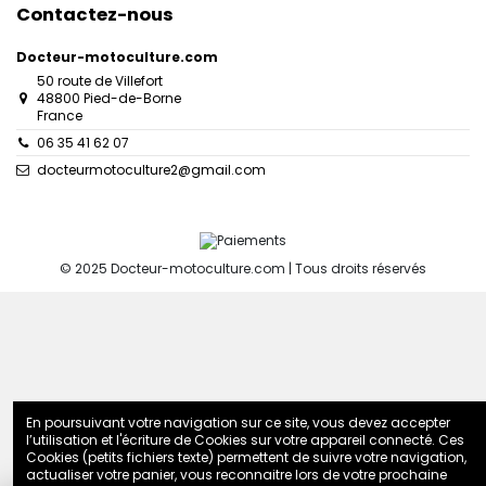
Contactez-nous
Docteur-motoculture.com
50 route de Villefort
48800 Pied-de-Borne
France
06 35 41 62 07
docteurmotoculture2@gmail.com
© 2025 Docteur-motoculture.com | Tous droits réservés
En poursuivant votre navigation sur ce site, vous devez accepter
l’utilisation et l'écriture de Cookies sur votre appareil connecté. Ces
Cookies (petits fichiers texte) permettent de suivre votre navigation,
actualiser votre panier, vous reconnaitre lors de votre prochaine