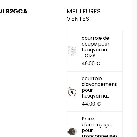
 VL92GCA
MEILLEURES
VENTES
courroie de
coupe pour
husqvarna
TC138
49,00 €
courroie
d'avancement
pour
husqvarna...
44,00 €
Poire
d'amorçage
pour
tronçonneuses...