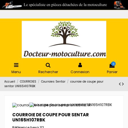
0
Menu
Rechercher
Connexion
Panier
Accueil
COURROIES
Courroies Sentar
courroie de coupe pour
sentar UN165H107RBK
COURROIE DE COUPE POUR SENTAR
UN165H107RBK
Référence
hexa 112