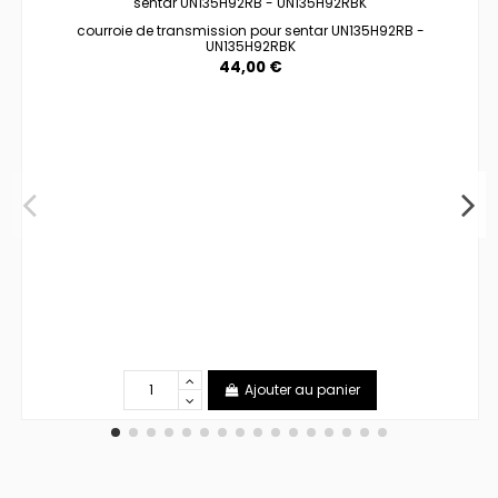
courroie de transmission pour sentar UN135H92RB -
UN135H92RBK
44,00 €
Ajouter au panier