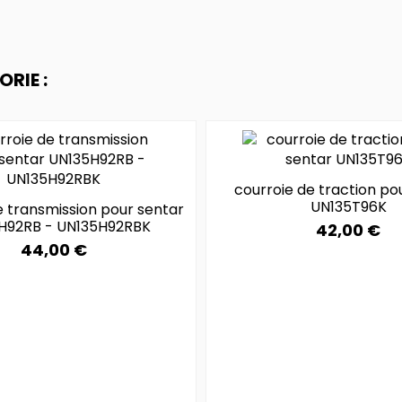
RIE :
courroie de traction po
UN135T96K
e transmission pour sentar
H92RB - UN135H92RBK
42,00 €
44,00 €