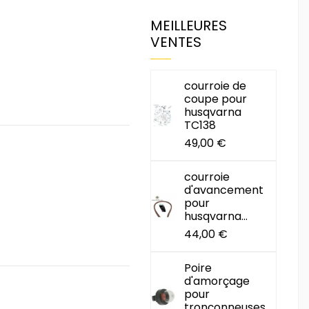
MEILLEURES
VENTES
courroie de
coupe pour
husqvarna
TC138
49,00 €
courroie
d'avancement
pour
husqvarna...
44,00 €
Poire
d'amorçage
pour
tronçonneuses...