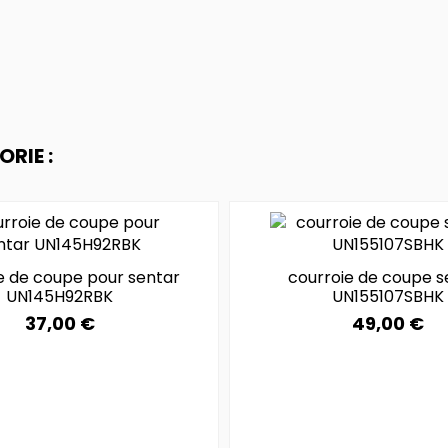
RIE :
e de coupe pour sentar
courroie de coupe s
UN145H92RBK
UN155107SBHK
37,00 €
49,00 €