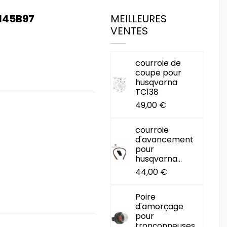
145B97
MEILLEURES
VENTES
courroie de
coupe pour
husqvarna
TC138
49,00 €
courroie
d'avancement
pour
husqvarna...
44,00 €
Poire
d'amorçage
pour
tronçonneuses...