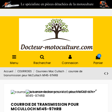
0
Menu
Rechercher
Connexion
Panier
Accueil
COURROIES
Courroies Mac Culloch
courroie de
transmission pour McCulloch M145-97HRB
COURROIE DE TRANSMISSION POUR
MCCULLOCH M145-97HRB