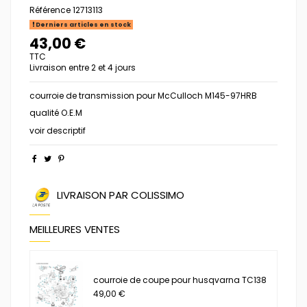
Référence
12713113
Derniers articles en stock
43,00 €
TTC
Livraison entre 2 et 4 jours
courroie de transmission pour McCulloch M145-97HRB
qualité O.E.M
voir descriptif
LIVRAISON PAR COLISSIMO
MEILLEURES VENTES
courroie de coupe pour husqvarna TC138
49,00 €