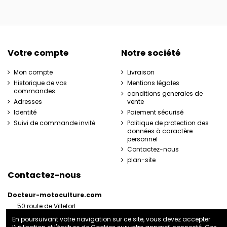
Votre compte
Notre société
Mon compte
Livraison
Historique de vos
Mentions légales
commandes
conditions generales de
Adresses
vente
Identité
Paiement sécurisé
Suivi de commande invité
Politique de protection des
données à caractère
personnel
Contactez-nous
plan-site
Contactez-nous
Docteur-motoculture.com
50 route de Villefort
48800 Pied-de-Borne
En poursuivant votre navigation sur ce site, vous devez accepter
France