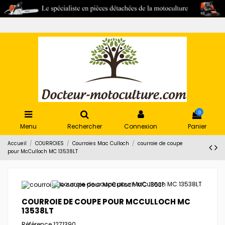
0
Menu
Rechercher
Connexion
Panier
Accueil
COURROIES
Courroies Mac Culloch
courroie de coupe
pour McCulloch MC 13538LT
COURROIE DE COUPE POUR MCCULLOCH MC
13538LT
Référence
1271390