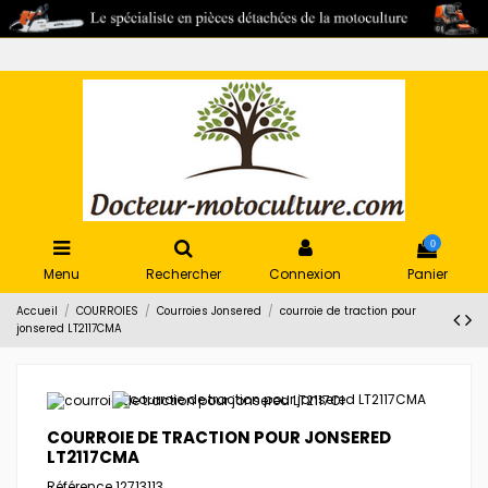
0
Menu
Rechercher
Connexion
Panier
Accueil
COURROIES
Courroies Jonsered
courroie de traction pour
jonsered LT2117CMA
COURROIE DE TRACTION POUR JONSERED
LT2117CMA
Référence
12713113