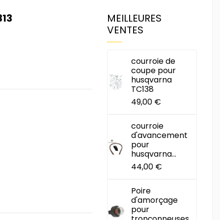
313
MEILLEURES
VENTES
courroie de
coupe pour
husqvarna
TC138
49,00 €
courroie
d'avancement
pour
husqvarna...
44,00 €
Poire
d'amorçage
pour
tronçonneuses...