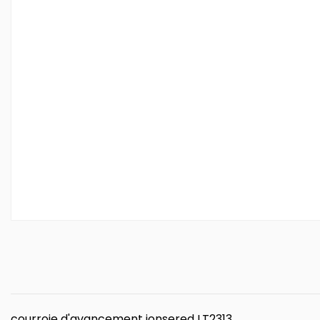
courroie d'avancement jonsered LT2313