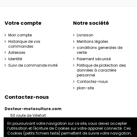
Votre compte
Notre société
Mon compte
Livraison
Historique de vos
Mentions légales
commandes
conditions generales de
Adresses
vente
Identité
Paiement sécurisé
Suivi de commande invité
Politique de protection des
données à caractère
personnel
Contactez-nous
plan-site
Contactez-nous
Docteur-motoculture.com
50 route de Villefort
48800 Pied-de-Borne
En poursuivant votre navigation sur ce site, vous devez accepter
France
l’utilisation et l'écriture de Cookies sur votre appareil connecté. Ces
06 35 41 62 07
Cookies (petits fichiers texte) permettent de suivre votre navigation,