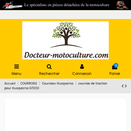
0
Menu
Rechercher
Connexion
Panier
Accueil
COURROIES
Courroies Husqvarna
courroie de traction
pour Husqvarna GT200