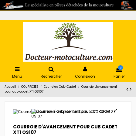
0
Menu
Rechercher
Connexion
Panier
Accueil
COURROIES
Courroies Cub-Cadet
Courroie d'avancement
pour cub cadet XT1 OS107
COURROIE D'AVANCEMENT POUR CUB CADET
XT1 OS107