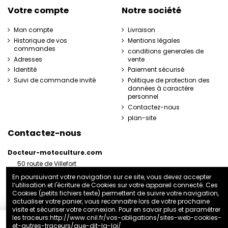
Votre compte
Notre société
Mon compte
Livraison
Historique de vos
Mentions légales
commandes
conditions generales de
Adresses
vente
Identité
Paiement sécurisé
Suivi de commande invité
Politique de protection des
données à caractère
personnel
Contactez-nous
plan-site
Contactez-nous
Docteur-motoculture.com
50 route de Villefort
48800 Pied-de-Borne
En poursuivant votre navigation sur ce site, vous devez accepter
France
l’utilisation et l'écriture de Cookies sur votre appareil connecté. Ces
06 35 41 62 07
Cookies (petits fichiers texte) permettent de suivre votre navigation,
actualiser votre panier, vous reconnaitre lors de votre prochaine
docteurmotoculture2@gmail.com
visite et sécuriser votre connexion. Pour en savoir plus et paramétrer
les traceurs:
http://www.cnil.fr/vos-obligations/sites-web-cookies-
et-autres-traceurs/que-dit-la-loi/
Ajouter au panier