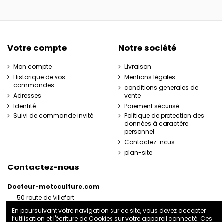
Votre compte
Notre société
Mon compte
Livraison
Historique de vos
Mentions légales
commandes
conditions generales de
Adresses
vente
Identité
Paiement sécurisé
Suivi de commande invité
Politique de protection des
données à caractère
personnel
Contactez-nous
plan-site
Contactez-nous
Docteur-motoculture.com
50 route de Villefort
48800 Pied-de-Borne
En poursuivant votre navigation sur ce site, vous devez accepter
France
l’utilisation et l'écriture de Cookies sur votre appareil connecté. Ces