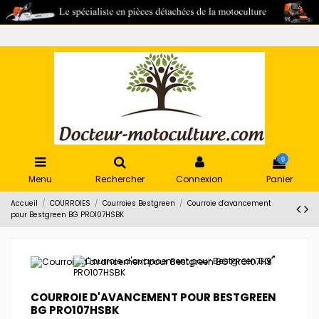
0
Menu
Rechercher
Connexion
Panier
Accueil
COURROIES
Courroies Bestgreen
Courroie d'avancement
pour Bestgreen BG PRO107HSBK
COURROIE D'AVANCEMENT POUR BESTGREEN
BG PRO107HSBK