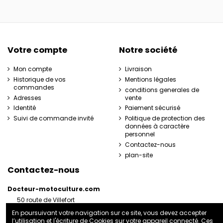
Votre compte
Notre société
Mon compte
Livraison
Historique de vos
Mentions légales
commandes
conditions generales de
Adresses
vente
Identité
Paiement sécurisé
Suivi de commande invité
Politique de protection des
données à caractère
personnel
Contactez-nous
plan-site
Contactez-nous
Docteur-motoculture.com
50 route de Villefort
48800 Pied-de-Borne
En poursuivant votre navigation sur ce site, vous devez accepter
France
l’utilisation et l'écriture de Cookies sur votre appareil connecté. Ces