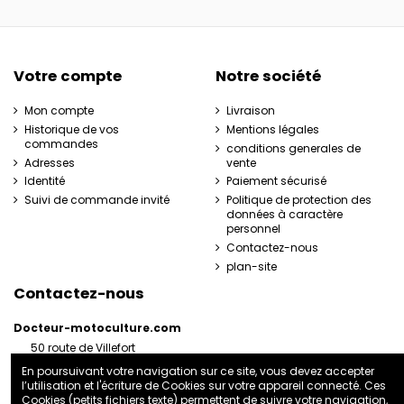
Votre compte
Notre société
Mon compte
Livraison
Historique de vos
Mentions légales
commandes
conditions generales de
Adresses
vente
Identité
Paiement sécurisé
Suivi de commande invité
Politique de protection des
données à caractère
personnel
Contactez-nous
plan-site
Contactez-nous
Docteur-motoculture.com
50 route de Villefort
48800 Pied-de-Borne
En poursuivant votre navigation sur ce site, vous devez accepter
France
l’utilisation et l'écriture de Cookies sur votre appareil connecté. Ces
06 35 41 62 07
Cookies (petits fichiers texte) permettent de suivre votre navigation,