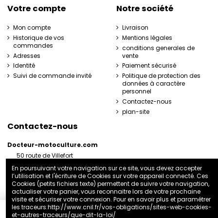
Votre compte
Notre société
Mon compte
Livraison
Historique de vos
Mentions légales
commandes
conditions generales de
Adresses
vente
Identité
Paiement sécurisé
Suivi de commande invité
Politique de protection des
données à caractère
personnel
Contactez-nous
plan-site
Contactez-nous
Docteur-motoculture.com
50 route de Villefort
48800 Pied-de-Borne
En poursuivant votre navigation sur ce site, vous devez accepter
France
l’utilisation et l'écriture de Cookies sur votre appareil connecté. Ces
06 35 41 62 07
Cookies (petits fichiers texte) permettent de suivre votre navigation,
actualiser votre panier, vous reconnaitre lors de votre prochaine
docteurmotoculture2@gmail.com
visite et sécuriser votre connexion. Pour en savoir plus et paramétrer
les traceurs:
http://www.cnil.fr/vos-obligations/sites-web-cookies-
et-autres-traceurs/que-dit-la-loi/
Ajouter au panier