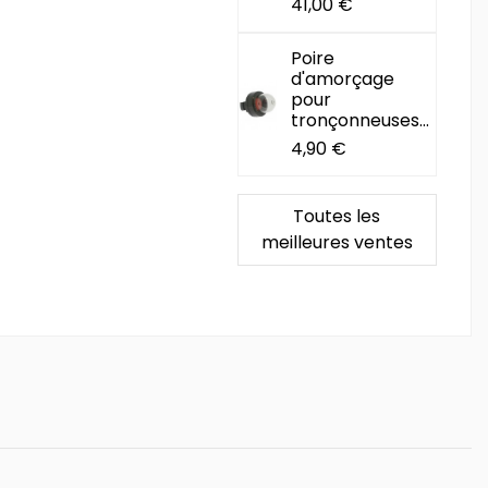
41,00 €
Poire
d'amorçage
pour
tronçonneuses...
4,90 €
Toutes les
meilleures ventes