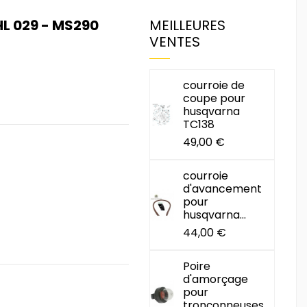
L 029 - MS290
MEILLEURES
VENTES
courroie de
coupe pour
husqvarna
TC138
49,00 €
courroie
d'avancement
pour
husqvarna...
44,00 €
Poire
d'amorçage
pour
tronçonneuses...