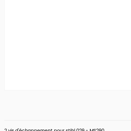
2 vis d'échappement pour stihl 029 - MS290