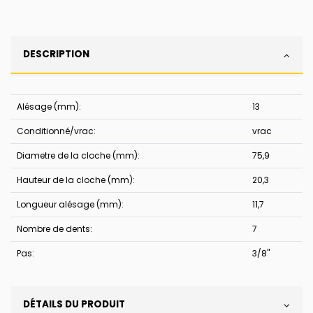
DESCRIPTION
Alésage (mm):
13
Conditionné/vrac:
vrac
Diametre de la cloche (mm):
75,9
Hauteur de la cloche (mm):
20,3
Longueur alésage (mm):
11,7
Nombre de dents:
7
Pas:
3/8''
DÉTAILS DU PRODUIT