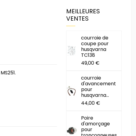
MEILLEURES
VENTES
courroie de
coupe pour
husqvarna
TC138
49,00 €
 MS251.
courroie
d'avancement
pour
husqvarna...
44,00 €
Poire
d'amorçage
pour
tronçonneuses...