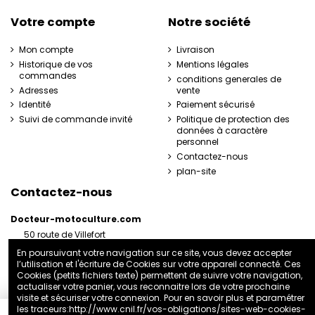
Votre compte
Notre société
Mon compte
Livraison
Historique de vos
Mentions légales
commandes
conditions generales de
Adresses
vente
Identité
Paiement sécurisé
Suivi de commande invité
Politique de protection des
données à caractère
personnel
Contactez-nous
plan-site
Contactez-nous
Docteur-motoculture.com
50 route de Villefort
48800 Pied-de-Borne
En poursuivant votre navigation sur ce site, vous devez accepter
France
l’utilisation et l'écriture de Cookies sur votre appareil connecté. Ces
06 35 41 62 07
Cookies (petits fichiers texte) permettent de suivre votre navigation,
actualiser votre panier, vous reconnaitre lors de votre prochaine
docteurmotoculture2@gmail.com
visite et sécuriser votre connexion. Pour en savoir plus et paramétrer
les traceurs:
http://www.cnil.fr/vos-obligations/sites-web-cookies-