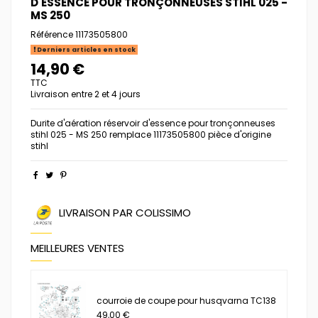
D'ESSENCE POUR TRONÇONNEUSES STIHL 025 -
MS 250
Référence
11173505800
Derniers articles en stock
14,90 €
TTC
Livraison entre 2 et 4 jours
Durite d'aération réservoir d'essence pour tronçonneuses
stihl 025 - MS 250 remplace 11173505800 pièce d'origine
stihl
LIVRAISON PAR COLISSIMO
MEILLEURES VENTES
courroie de coupe pour husqvarna TC138
49,00 €