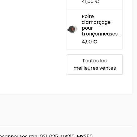
41,00 €
Poire
d'amorçage
pour
tronçonneuses...
4,90 €
Toutes les
meilleures ventes
çonneuses stihl 021, 025, MS210, MS250