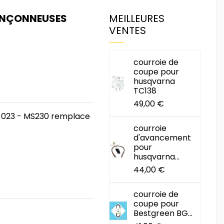
RONÇONNEUSES
MEILLEURES
VENTES
courroie de
coupe pour
husqvarna
TC138
49,00 €
hl 023 - MS230 remplace
courroie
d'avancement
pour
husqvarna...
44,00 €
courroie de
coupe pour
Bestgreen BG...