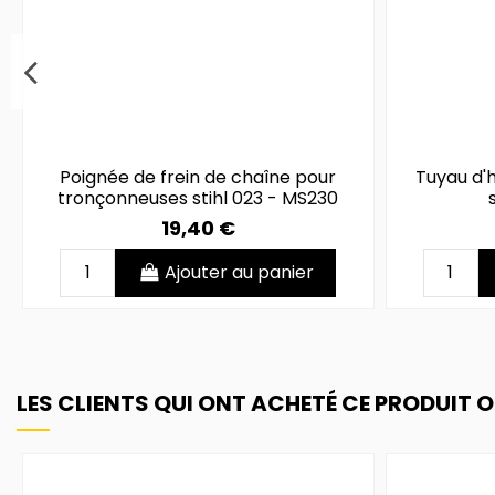
Corde de lanceur longueur 2 mètres
Pièce de raccordement huile
Guide 35 cm de coupe pour
Bouchon
Couverc
vis 
pour tronçonneuses stihl 023 - MS230
tronçonneuses stihl 023 - MS230
tronçonneuses stihl 021 - MS210
tro
tr
23,90 €
5,40 €
2,50 €
Ajouter au panier
Ajouter au panier
Ajouter au panier
Poignée de frein de chaîne pour
Tuyau d'
tronçonneuses stihl 023 - MS230
19,40 €
Ajouter au panier
LES CLIENTS QUI ONT ACHETÉ CE PRODUIT 