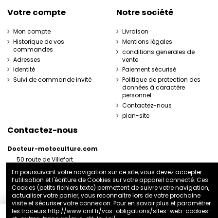
Votre compte
Notre société
Mon compte
Livraison
Historique de vos
Mentions légales
commandes
conditions generales de
Adresses
vente
Identité
Paiement sécurisé
Suivi de commande invité
Politique de protection des
données à caractère
personnel
Contactez-nous
plan-site
Contactez-nous
Docteur-motoculture.com
50 route de Villefort
48800 Pied-de-Borne
En poursuivant votre navigation sur ce site, vous devez accepter
France
l’utilisation et l'écriture de Cookies sur votre appareil connecté. Ces
06 35 41 62 07
Cookies (petits fichiers texte) permettent de suivre votre navigation,
actualiser votre panier, vous reconnaitre lors de votre prochaine
docteurmotoculture2@gmail.com
visite et sécuriser votre connexion. Pour en savoir plus et paramétrer
les traceurs:
http://www.cnil.fr/vos-obligations/sites-web-cookies-