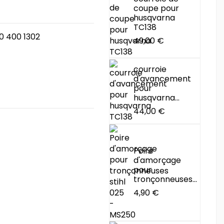
coupe pour
husqvarna
TC138
0 400 1302
49,00 €
courroie
d'avancement
pour
husqvarna...
44,00 €
Poire
d'amorçage
pour
tronçonneuses...
4,90 €