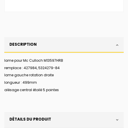
DESCRIPTION
lame pour Mc Culloch M13597HRB
remplace : 427984, 5324279-84
lame gauche rotation droite
longueur : 499mm
alésage central étoilé 5 pointes
DÉTAILS DU PRODUIT