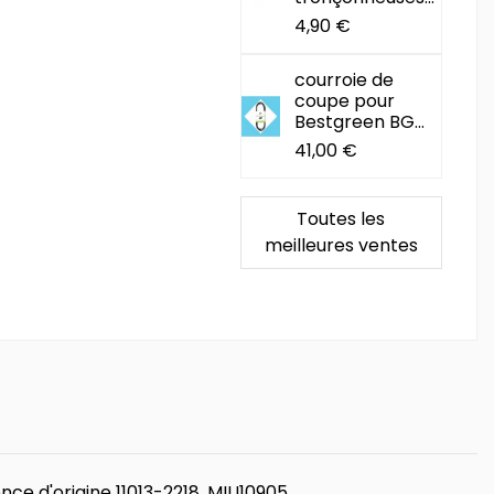
4,90 €
courroie de
coupe pour
Bestgreen BG...
41,00 €
Toutes les
meilleures ventes
nce d'origine 11013-2218, MIU10905