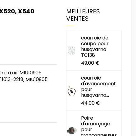
 X520, X540
MEILLEURES
VENTES
courroie de
coupe pour
husqvarna
TC138
49,00 €
tre à air MIU10906
courroie
11013-2218, MIU10905
d'avancement
pour
husqvarna...
44,00 €
Poire
d'amorçage
pour
tronçonneuses...