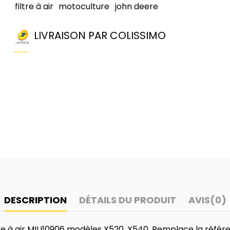
filtre à air
motoculture
john deere
LIVRAISON PAR COLISSIMO
DESCRIPTION
DÉTAILS DU PRODUIT
AVIS
(0)
tre à air MIU10906 modèles X520, X540. Remplace la référe