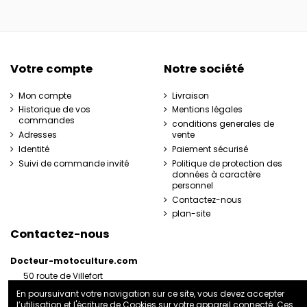
Votre compte
Notre société
Mon compte
Livraison
Historique de vos
Mentions légales
commandes
conditions generales de
Adresses
vente
Identité
Paiement sécurisé
Suivi de commande invité
Politique de protection des
données à caractère
personnel
Contactez-nous
plan-site
Contactez-nous
Docteur-motoculture.com
50 route de Villefort
48800 Pied-de-Borne
En poursuivant votre navigation sur ce site, vous devez accepter
France
l’utilisation et l'écriture de Cookies sur votre appareil connecté. Ces