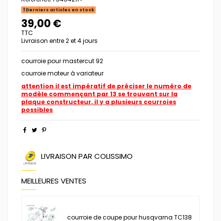
Derniers articles en stock
39,00 €
TTC
Livraison entre 2 et 4 jours
courroie pour mastercut 92
courroie moteur à variateur
attention il est impératif de préciser le numéro de
modèle commençant par 13 se trouvant sur la
plaque constructeur, il y a plusieurs courroies
possibles
LIVRAISON PAR COLISSIMO
MEILLEURES VENTES
courroie de coupe pour husqvarna TC138