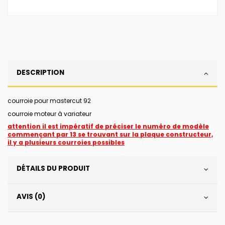
DESCRIPTION
courroie pour mastercut 92
courroie moteur à variateur
attention il est impératif de préciser le numéro de modèle
commençant par 13 se trouvant sur la plaque constructeur,
il y a plusieurs courroies possibles
DÉTAILS DU PRODUIT
AVIS (0)