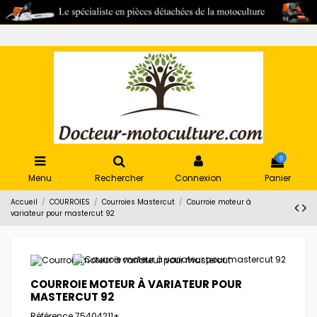
0
Menu
Rechercher
Connexion
Panier
Accueil
COURROIES
Courroies Mastercut
Courroie moteur à
variateur pour mastercut 92
COURROIE MOTEUR À VARIATEUR POUR
MASTERCUT 92
Référence
75404211+