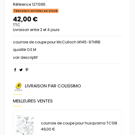
Référence
1271395
Derniers articles en stock
42,00 €
TTC
Livraison entre 2 et 4 jours
courroie de coupe pour McCulloch M145-97HRB
qualité O.E.M
voir descriptif
LIVRAISON PAR COLISSIMO
MEILLEURES VENTES
courroie de coupe pour husqvarna TC138
49,00 €