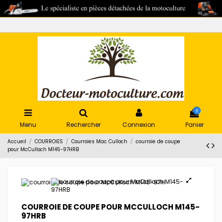
0
Menu
Rechercher
Connexion
Panier
Accueil
COURROIES
Courroies Mac Culloch
courroie de coupe
pour McCulloch M145-97HRB
COURROIE DE COUPE POUR MCCULLOCH M145-
97HRB