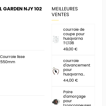
L GARDEN NJY 102
MEILLEURES
VENTES
courroie de
coupe pour
husqvarna
TC138
49,00 €
Courroie lisse
courroie
: 2550mm
d'avancement
pour
husqvarna...
44,00 €
Poire
d'amorçage
pour
tronçonneuses...