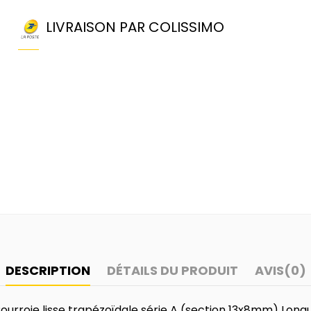
LIVRAISON PAR COLISSIMO
DESCRIPTION
DÉTAILS DU PRODUIT
AVIS
(0)
ourroie lisse trapézoïdale série A (section 13x8mm) Lon