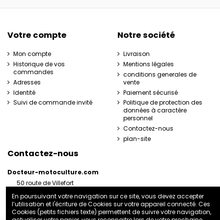
Votre compte
Notre société
Mon compte
Livraison
Historique de vos
Mentions légales
commandes
conditions generales de
Adresses
vente
Identité
Paiement sécurisé
Suivi de commande invité
Politique de protection des
données à caractère
personnel
Contactez-nous
plan-site
Contactez-nous
Docteur-motoculture.com
50 route de Villefort
48800 Pied-de-Borne
En poursuivant votre navigation sur ce site, vous devez accepter
France
l’utilisation et l'écriture de Cookies sur votre appareil connecté. Ces
06 35 41 62 07
Cookies (petits fichiers texte) permettent de suivre votre navigation,
actualiser votre panier, vous reconnaitre lors de votre prochaine