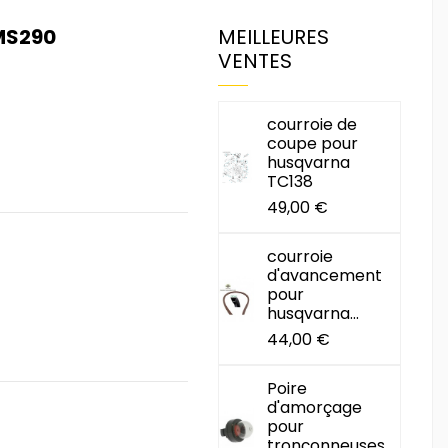
MS290
MEILLEURES
VENTES
courroie de
coupe pour
husqvarna
TC138
49,00 €
courroie
d'avancement
pour
husqvarna...
44,00 €
Poire
d'amorçage
pour
tronçonneuses...