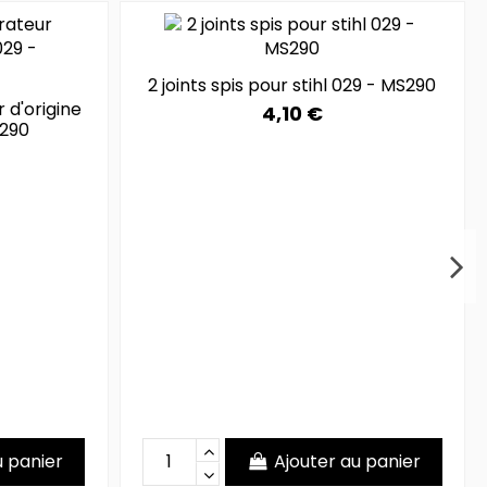
2 joints spis pour stihl 029 - MS290
d'origine
4,10 €
S290
u panier
Ajouter au panier